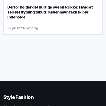
Derfor holder det hurtige overslag ikke: Hvad et
seriøst flytning tilbud i København faktisk bør
indeholde
13. jul
·
12 min læsning
Style Fashion