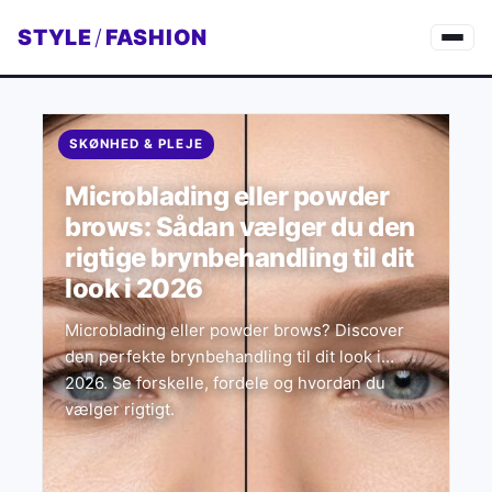
STYLE
/
FASHION
SKØNHED & PLEJE
Microblading eller powder
brows: Sådan vælger du den
rigtige brynbehandling til dit
look i 2026
Microblading eller powder brows? Discover
den perfekte brynbehandling til dit look i
2026. Se forskelle, fordele og hvordan du
vælger rigtigt.