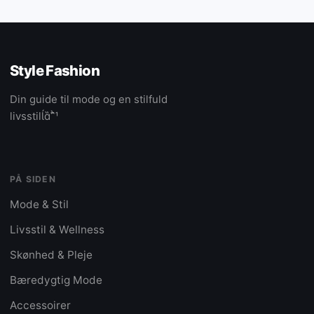
Style Fashion
Din guide til mode og en stilfuld
livsstil
PÅ SIDEN
Mode & Stil
Livsstil & Wellness
Skønhed & Pleje
Bæredygtig Mode
Accessoirer