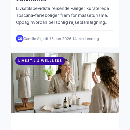
Livsstilsbevidste rejsende vælger kuraterede
Toscana-ferieboliger frem for masseturisme.
Opdag hvordan personlig rejseplanlægning
bliver et æstetisk valg.
Camille Skjødt
·
15. jun 2026
·
14 min læsning
CS
LIVSSTIL & WELLNESS