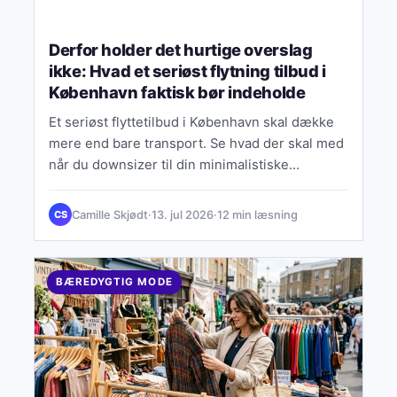
Derfor holder det hurtige overslag
ikke: Hvad et seriøst flytning tilbud i
København faktisk bør indeholde
Et seriøst flyttetilbud i København skal dække
mere end bare transport. Se hvad der skal med
når du downsizer til din minimalistiske
drømmebolig.
Camille Skjødt
·
13. jul 2026
·
12 min læsning
CS
BÆREDYGTIG MODE