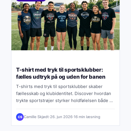
T-shirt med tryk til sportsklubber:
fælles udtryk på og uden for banen
T-shirts med tryk til sportsklubber skaber
fællesskab og klubidentitet. Discover hvordan
trykte sportstrøjer styrker holdfølelsen både på
og uden for banen.
Camille Skjødt
·
26. jun 2026
·
16 min læsning
CS