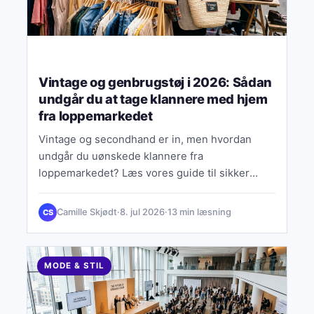
Vintage og genbrugstøj i 2026: Sådan
undgår du at tage klannere med hjem
fra loppemarkedet
Vintage og secondhand er in, men hvordan
undgår du uønskede klannere fra
loppemarkedet? Læs vores guide til sikker
genbrugsshopping i 2026.
Camille Skjødt
·
8. jul 2026
·
13 min læsning
CS
MODE & STIL