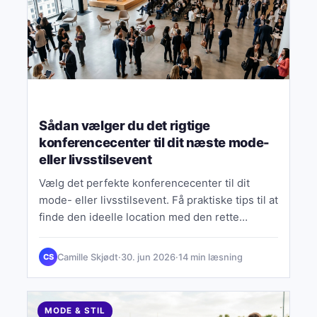
Sådan vælger du det rigtige
konferencecenter til dit næste mode-
eller livsstilsevent
Vælg det perfekte konferencecenter til dit
mode- eller livsstilsevent. Få praktiske tips til at
finde den ideelle location med den rette
atmosfære og faciliteter.
Camille Skjødt
·
30. jun 2026
·
14 min læsning
CS
MODE & STIL