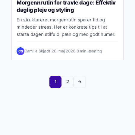
Morgennrutin for travle dage: Effektiv
daglig pleje og styling
En struktureret morgenrutin sparer tid og
mindeder stress. Her er konkrete tips til at
starte dagen stilfuld, pæn og med godt humør.
Camille Skjødt
·
20. maj 2026
·
8 min læsning
CS
1
2
→