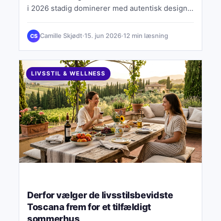
i 2026 stadig dominerer med autentisk design
og kulturel substans.
Camille Skjødt
·
15. jun 2026
·
12 min læsning
CS
LIVSSTIL & WELLNESS
Derfor vælger de livsstilsbevidste
Toscana frem for et tilfældigt
sommerhus