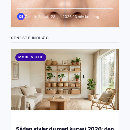
Camille Skjødt
·
28. jul 2026
·
13 min læsning
CS
SENESTE INDLÆG
MODE & STIL
Sådan styler du med kurve i 2026: den