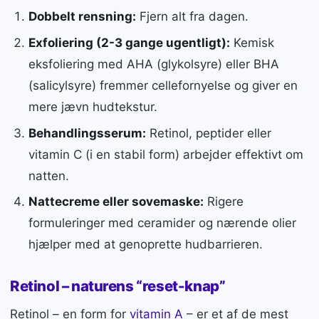
Dobbelt rensning:
Fjern alt fra dagen.
Exfoliering (2-3 gange ugentligt):
Kemisk
eksfoliering med AHA (glykolsyre) eller BHA
(salicylsyre) fremmer cellefornyelse og giver en
mere jævn hudtekstur.
Behandlingsserum:
Retinol, peptider eller
vitamin C (i en stabil form) arbejder effektivt om
natten.
Nattecreme eller sovemaske:
Rigere
formuleringer med ceramider og nærende olier
hjælper med at genoprette hudbarrieren.
Retinol – naturens “reset-knap”
Retinol – en form for
vitamin A
– er et af de mest