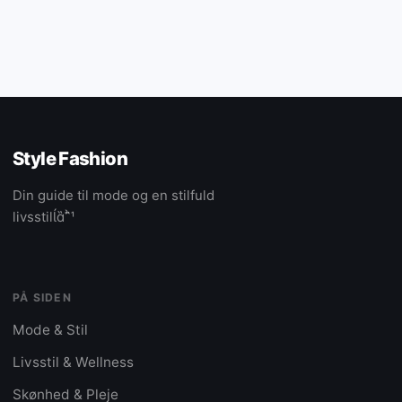
Style Fashion
Din guide til mode og en stilfuld
livsstil
PÅ SIDEN
Mode & Stil
Livsstil & Wellness
Skønhed & Pleje