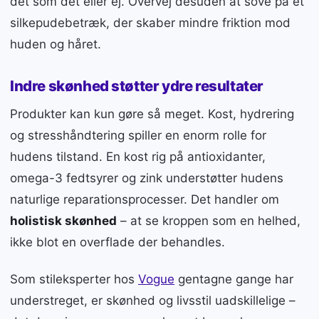
det som det eller ej. Overvej desuden at sove på et
silkepudebetræk, der skaber mindre friktion mod
huden og håret.
Indre skønhed støtter ydre resultater
Produkter kan kun gøre så meget. Kost, hydrering
og stresshåndtering spiller en enorm rolle for
hudens tilstand. En kost rig på antioxidanter,
omega-3 fedtsyrer og zink understøtter hudens
naturlige reparationsprocesser. Det handler om
holistisk skønhed
– at se kroppen som en helhed,
ikke blot en overflade der behandles.
Som stileksperter hos
Vogue
gentagne gange har
understreget, er skønhed og livsstil uadskillelige –